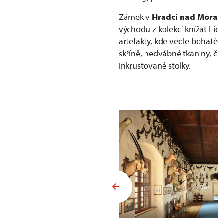
Zámek v
Hradci nad Mora
východu z kolekcí knížat Li
artefakty, kde vedle bohat
skříně, hedvábné tkaniny, č
inkrustované stolky.