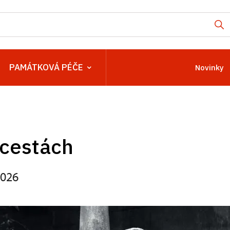
PAMÁTKOVÁ PÉČE
Novinky
 cestách
2026