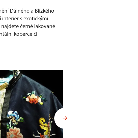
mění Dálného a Blízkého
 interiér s exotickými
ů najdete černé lakované
ntální koberce či