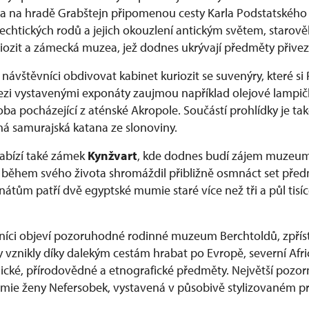
va na hradě Grabštejn připomenou cesty Karla Podstatského
šlechtických rodů a jejich okouzlení antickým světem, staro
riozit a zámecká muzea, jež dodnes ukrývají předměty přivez
ávštěvníci obdivovat kabinet kuriozit se suvenýry, které si 
Mezi vystavenými exponáty zaujmou například olejové lampič
ba pocházející z aténské Akropole. Součástí prohlídky je také
 samurajská katana ze slonoviny.
abízí také zámek
Kynžvart
, kde dodnes budí zájem muzeum 
 během svého života shromáždil přibližně osmnáct set pře
átům patří dvě egyptské mumie staré více než tři a půl tisíc
níci objeví pozoruhodné rodinné muzeum Berchtoldů, zpřís
rky vznikly díky dalekým cestám hrabat po Evropě, severní Af
ické, přírodovědné a etnografické předměty. Největší pozorn
umie ženy Nefersobek, vystavená v působivě stylizovaném p