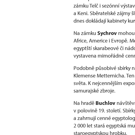
zámku Telč i sezónní výsta
a Keni. Sběratelské zájmy 
dnes dokládají kabinety ku
Na zámku
Sychrov
mohou n
Africe, Americe i Evropě. 
egyptští skarabeové či nádo
vystavena mimořádně cenná
Podobně působivé sbírky n
Klemense Metternicha. Ten
světa. K nejcennějším expon
samurajské zbroje.
Na hradě
Buchlov
návštěv
v polovině 19. století. Sbí
a zahrnují cenné egyptolog
2 000 let stará egyptská m
staroegyptskou hrobku.