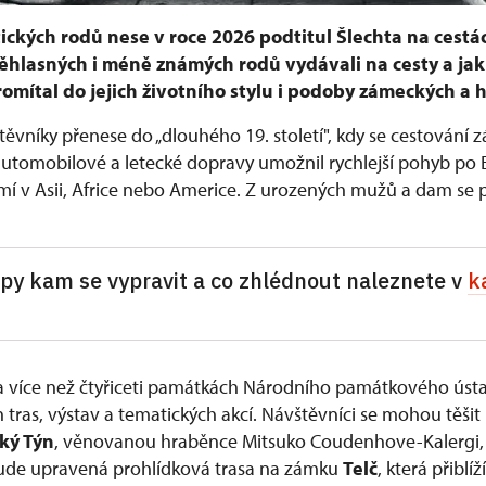
ických rodů nese v roce 2026 podtitul Šlechta na cestác
věhlasných i méně známých rodů vydávali na cesty a jak 
omítal do jejich životního stylu i podoby zámeckých a h
těvníky přenese do „dlouhého 19. století", kdy se cestování
 automobilové a letecké dopravy umožnil rychlejší pohyb po 
mí v Asii, Africe nebo Americe. Z urozených mužů a dam se 
ipy kam se vypravit a co zhlédnout naleznete v
k
na více než čtyřiceti památkách Národního památkového úst
 tras, výstav a tematických akcí. Návštěvníci se mohou těšit
ký Týn
, věnovanou hraběnce Mitsuko Coudenhove-Kalergi, p
bude upravená prohlídková trasa na zámku
Telč
, která přiblí