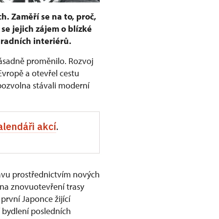
h. Zaměří se na to, proč,
se jejich zájem o blízké
radních interiérů.
 zásadně proměnilo. Rozvoj
Evropě a otevřel cestu
pozvolna stávali moderní
alendáři akcí
.
avu prostřednictvím nových
 na znovuotevření trasy
rvní Japonce žijící
ží bydlení posledních