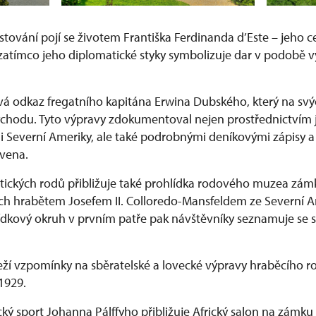
stování pojí se životem Františka Ferdinanda d’Este – jeho 
, zatímco jeho diplomatické styky symbolizuje dar v podobě
á odkaz fregatního kapitána Erwina Dubského, který na svýc
ýchodu. Tyto výpravy zdokumentoval nejen prostřednictvím 
i Severní Ameriky, ale také podrobnými deníkovými zápisy a f
avena.
htických rodů přibližuje také prohlídka rodového muzea zá
h hrabětem Josefem II. Colloredo-Mansfeldem ze Severní A
ídkový okruh v prvním patře pak návštěvníky seznamuje se s
eží vzpomínky na sběratelské a lovecké výpravy hraběcího r
 1929.
cký sport Johanna Pálffyho přibližuje Africký salon na zámku