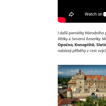
I další památky Národního 
Afriky a Severní Ameriky. Me
Opočno, Konopiště, Slati
nabízejí příběhy z cest svýc