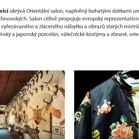
vicí
ukrývá Orientální salon, naplněný bohatými sbírkami u
chnowských. Salon citlivě propojuje evropský reprezentativní
ě vyřezávaného a zlaceného nábytku a obrazů starých mistr
ínský a japonský porcelán, válečnické kostýmy a zbraně, orie