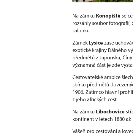
Na zámku
Konopiště
se ce
rozsáhlý soubor fotografií
salonku.
Zámek
Lysice
zase uchováv
exotické krajiny Dálného v
předmětů z Japonska, Číny 
významná část je zde vyst
Cestovatelské ambice šlec
sbírku předmětů dovezenýc
1906. Zatímco hlavní prohl
z jeho afrických cest.
Na zámku
Libochovice
stř
kontinent v letech 1880 až
Vášeň pro cestování a love