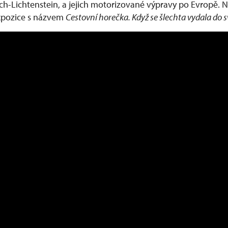
ých-Lichtenstein, a jejich motorizované výpravy po Evropě.
xpozice s názvem
Cestovní horečka. Když se šlechta vydala do 