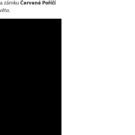
 Na zámku
Červené Poříčí
světa
.