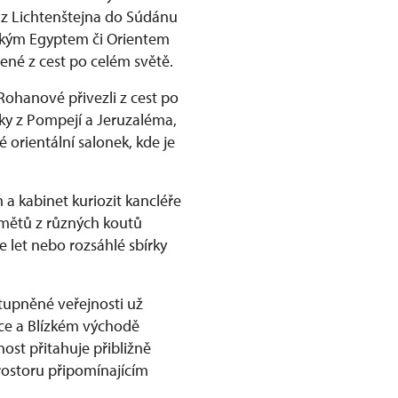
 z Lichtenštejna do Súdánu
věkým Egyptem či Orientem
ené z cest po celém světě.
Rohanové přivezli z cest po
ky z Pompejí a Jeruzaléma,
 orientální salonek, kde je
a kabinet kuriozit kancléře
dmětů z různých koutů
e let nebo rozsáhlé sbírky
tupněné veřejnosti už
rice a Blízkém východě
ost přitahuje přibližně
rostoru připomínajícím