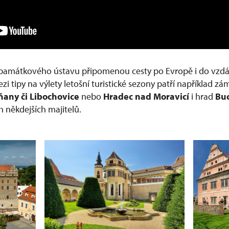
památkového ústavu připomenou cesty po Evropě i do vzdále
zi tipy na výlety letošní turistické sezony patří například z
ňany či Libochovice
nebo
Hradec nad Moravicí
i hrad
Bu
h někdejších majitelů.