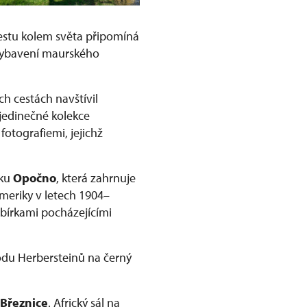
cestu kolem světa připomíná
 vybavení maurského
h cestách navštívil
jedinečné kolekce
otografiemi, jejichž
mku
Opočno
, která zahrnuje
meriky v letech 1904–
bírkami pocházejícími
odu Herbersteinů na černý
Březnice
. Africký sál na