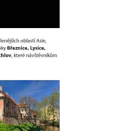
nějších oblastí Asie,
ámky
Březnice, Lysice,
chlov
, které návštěvníkům