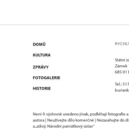
RYCHL
DOMŮ
KULTURA
Státní 
Zámek 
ZPRÁVY
685 01 
FOTOGALERIE
Tel.: 5
HISTORIE
buriank
Není-li výslovně uvedeno jinak, podléhají fotografie a
autora | Neužívejte dílo komerčně | Nezasahujte do dí
a „zdroj: Národní památkový ústav“