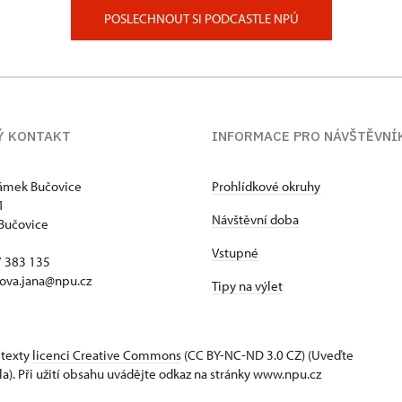
POSLECHNOUT SI PODCASTLE NPÚ
Ý KONTAKT
INFORMACE PRO NÁVŠTĚVNÍ
zámek Bučovice
Prohlídkové okruhy
1
Návštěvní doba
Bučovice
Vstupné
17 383 135
ova.jana@npu.cz
Tipy na výlet
 texty
licenci Creative Commons
(CC BY-NC-ND 3.0 CZ) (Uveďte
la). Při užití obsahu uvádějte odkaz na stránky www.npu.cz