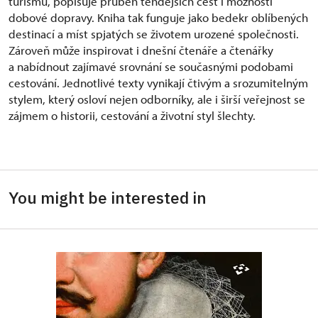
turismu, popisuje průběh tehdejších cest i možnosti
dobové dopravy. Kniha tak funguje jako bedekr oblíbených
destinací a míst spjatých se životem urozené společnosti.
Zároveň může inspirovat i dnešní čtenáře a čtenářky
a nabídnout zajímavé srovnání se současnými podobami
cestování. Jednotlivé texty vynikají čtivým a srozumitelným
stylem, který osloví nejen odborníky, ale i širší veřejnost se
zájmem o historii, cestování a životní styl šlechty.
You might be interested in