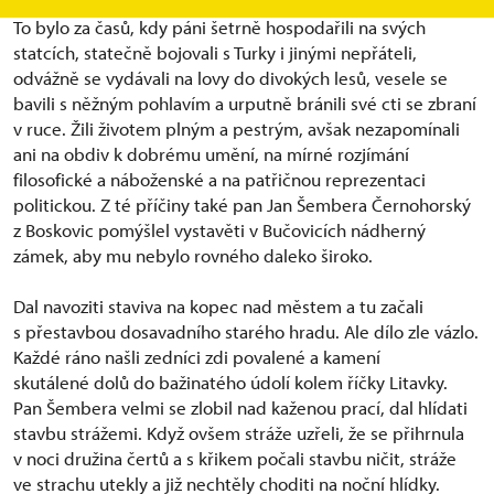
To bylo za časů, kdy páni šetrně hospodařili na svých
statcích, statečně bojovali s Turky i jinými nepřáteli,
odvážně se vydávali na lovy do divokých lesů, vesele se
bavili s něžným pohlavím a urputně bránili své cti se zbraní
v ruce. Žili životem plným a pestrým, avšak nezapomínali
ani na obdiv k dobrému umění, na mírné rozjímání
filosofické a náboženské a na patřičnou reprezentaci
politickou. Z té příčiny také pan Jan Šembera Černohorský
z Boskovic pomýšlel vystavěti v Bučovicích nádherný
zámek, aby mu nebylo rovného daleko široko.
Dal navoziti staviva na kopec nad městem a tu začali
s přestavbou dosavadního starého hradu. Ale dílo zle vázlo.
Každé ráno našli zedníci zdi povalené a kamení
skutálené dolů do bažinatého údolí kolem říčky Litavky.
Pan Šembera velmi se zlobil nad kaženou prací, dal hlídati
stavbu strážemi. Když ovšem stráže uzřeli, že se přihrnula
v noci družina čertů a s křikem počali stavbu ničit, stráže
ve strachu utekly a již nechtěly choditi na noční hlídky.