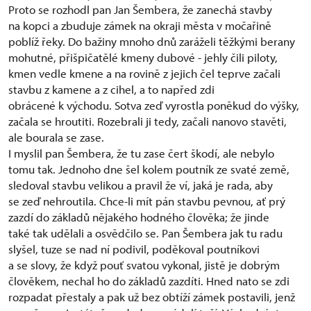
Proto se rozhodl pan Jan Šembera, že zanechá stavby
na kopci a zbuduje zámek na okraji města v močařině
poblíž řeky. Do bažiny mnoho dnů zaráželi těžkými berany
mohutné, přišpičatělé kmeny dubové - jehly čili piloty,
kmen vedle kmene a na rovině z jejich čel teprve začali
stavbu z kamene a z cihel, a to napřed zdi
obrácené k východu. Sotva zeď vyrostla poněkud do výšky,
začala se hroutiti. Rozebrali ji tedy, začali nanovo stavěti,
ale bourala se zase.
I myslil pan Šembera, že tu zase čert škodí, ale nebylo
tomu tak. Jednoho dne šel kolem poutník ze svaté země,
sledoval stavbu velikou a pravil že ví, jaká je rada, aby
se zeď nehroutila. Chce-li mít pán stavbu pevnou, ať prý
zazdí do základů nějakého hodného člověka; že jinde
také tak udělali a osvědčilo se. Pan Šembera jak tu radu
slyšel, tuze se nad ní podivil, poděkoval poutníkovi
a se slovy, že když pouť svatou vykonal, jistě je dobrým
člověkem, nechal ho do základů zazdíti. Hned nato se zdi
rozpadat přestaly a pak už bez obtíží zámek postavili, jenž