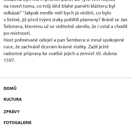
na roveň tomu, co tvůj děd blahé paměti klášteru byl
odkázal." "Jakpak medle měl bych já věděti, co bylo
v listině, již před tvými zraky pohltili plameny? Bránil se Jan
Šebmera, kterému už se viditelně ulevilo, že i vstal a chodil
po místnosti.
Host pohněvaně odejel a pan Šembera si mnul spokojeně
ruce, že zachránil dcerám krásné statky. Zažil ještě
radostné přípravy ke svatbě jejich a zemřel 30. dubna
1597.
DOMŮ
KULTURA
ZPRÁVY
FOTOGALERIE