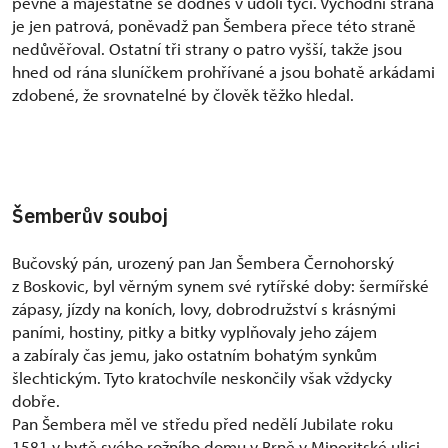
pevně a majestátně se dodnes v údolí tyčí. Východní strana
je jen patrová, poněvadž pan Šembera přece této straně
nedůvěřoval. Ostatní tři strany o patro vyšší, takže jsou
hned od rána sluníčkem prohřívané a jsou bohatě arkádami
zdobené, že srovnatelné by člověk těžko hledal.
Šemberův souboj
Bučovský pán, urozený pan Jan Šembera Černohorský
z Boskovic, byl věrným synem své rytířské doby: šermířské
zápasy, jízdy na koních, lovy, dobrodružství s krásnými
paními, hostiny, pitky a bitky vyplňovaly jeho zájem
a zabíraly čas jemu, jako ostatním bohatým synkům
šlechtickým. Tyto kratochvíle neskončily však vždycky
dobře.
Pan Šembera měl ve středu před nedělí Jubilate roku
1581 v bytě svého rožního domu v Brně v Minoritské ulici