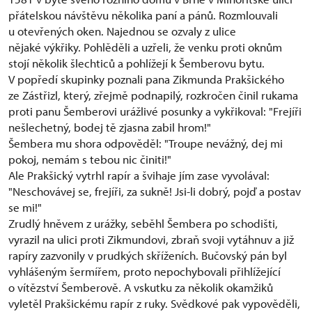
přátelskou návštěvu několika paní a pánů. Rozmlouvali
u otevřených oken. Najednou se ozvaly z ulice
nějaké výkřiky. Pohlěděli a uzřeli, že venku proti oknům
stojí několik šlechticů a pohlížejí k Šemberovu bytu.
V popředí skupinky poznali pana Zikmunda Prakšického
ze Zástřizl, který, zřejmě podnapilý, rozkročen činil rukama
proti panu Šemberovi urážlivé posunky a vykřikoval: "Frejíři
nešlechetný, bodej tě zjasna zabil hrom!"
Šembera mu shora odpověděl: "Troupe nevážný, dej mi
pokoj, nemám s tebou nic činiti!"
Ale Prakšický vytrhl rapír a švihaje jím zase vyvolával:
"Neschovávej se, frejíři, za sukně! Jsi-li dobrý, pojď a postav
se mi!"
Zrudlý hněvem z urážky, seběhl Šembera po schodišti,
vyrazil na ulici proti Zikmundovi, zbraň svoji vytáhnuv a již
rapíry zazvonily v prudkých skříženích. Bučovský pán byl
vyhlášeným šermířem, proto nepochybovali přihlížející
o vítězství Šemberově. A vskutku za několik okamžiků
vyletěl Prakšickému rapír z ruky. Svědkové pak vypověděli,