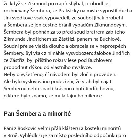
že když se Zikmund pro rapír shýbal, probodl jej
rozhněvaný Šembera, že Prakšický na místě vypustil ducha.
Jiní svědkové však vypověděli, že souboj jinak proběhl
a Šembera se jen čestně bránil výpadům Zikmundovým.
Šembera byl pohnán za to před soud bratrem zabitého
Zikmunda Jindřichem ze Zástřizl, pánem na Buchlově.
Soudní pře se vlekla dlouho a obracela se v neprospěch
Šembery. Byl však z ní náhle vysvobozen: žalobce Jindřich
ze Zástřizl byl příštího roku v lese pod Buchlovem
probodnut dýkou od vlastního myslivce.
Nebylo vyšetřeno, čí návodem byl zločin proveden.
Ale bylo vyslovováno podezření, že vrah byl najat
Šemberou nebo snad i krásnou chotí Jindřichovou,
o které bylo známo, že měla tajného milence.
Pan Šembera a minorité
Páni z Boskovic velmi přáli klášteru a kostelu minoritů
v Brně. Vyhlédli si je za místo posledního odpočinku pro