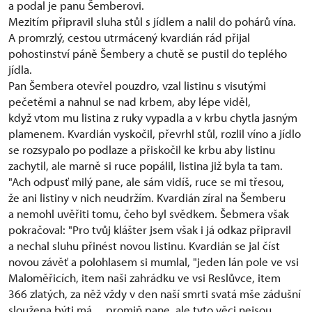
a podal je panu Šemberovi.
Mezitím připravil sluha stůl s jídlem a nalil do pohárů vína.
A promrzlý, cestou utrmácený kvardián rád přijal
pohostinství páně Šembery a chutě se pustil do teplého
jídla.
Pan Šembera otevřel pouzdro, vzal listinu s visutými
pečetěmi a nahnul se nad krbem, aby lépe viděl,
když vtom mu listina z ruky vypadla a v krbu chytla jasným
plamenem. Kvardián vyskočil, převrhl stůl, rozlil víno a jídlo
se rozsypalo po podlaze a přiskočil ke krbu aby listinu
zachytil, ale marně si ruce popálil, listina již byla ta tam.
"Ach odpusť milý pane, ale sám vidíš, ruce se mi třesou,
že ani listiny v nich neudržím. Kvardián zíral na Šemberu
a nemohl uvěřiti tomu, čeho byl svědkem. Šebmera však
pokračoval: "Pro tvůj klášter jsem však i já odkaz připravil
a nechal sluhu přinést novou listinu. Kvardián se jal číst
novou závěť a polohlasem si mumlal, "jeden lán pole ve vsi
Maloměřicích, item naši zahrádku ve vsi Reslůvce, item
366 zlatých, za něž vždy v den naší smrti svatá mše zádušní
sloužena býti má ... promiň pane, ale tyto věci nejsou