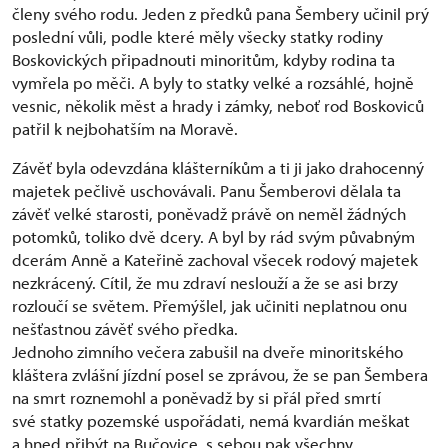
členy svého rodu. Jeden z předků pana Šembery učinil prý
poslední vůli, podle které měly všecky statky rodiny
Boskovických připadnouti minoritům, kdyby rodina ta
vymřela po měči. A byly to statky velké a rozsáhlé, hojně
vesnic, několik měst a hrady i zámky, neboť rod Boskoviců
patřil k nejbohatším na Moravě.
Závěť byla odevzdána klášterníkům a ti ji jako drahocenný
majetek pečlivě uschovávali. Panu Šemberovi dělala ta
závěť velké starosti, poněvadž právě on neměl žádných
potomků, toliko dvě dcery. A byl by rád svým půvabným
dcerám Anně a Kateřině zachoval všecek rodový majetek
nezkrácený. Cítil, že mu zdraví neslouží a že se asi brzy
rozloučí se světem. Přemýšlel, jak učiniti neplatnou onu
nešťastnou závěť svého předka.
Jednoho zimního večera zabušil na dveře minoritského
kláštera zvlášní jízdní posel se zprávou, že se pan Šembera
na smrt roznemohl a poněvadž by si přál před smrtí
své statky pozemské uspořádati, nemá kvardián meškat
a hned přibýt na Bučovice, s sebou pak všechny