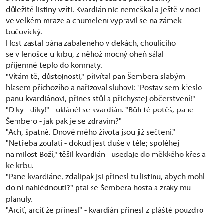
důležité listiny vzíti. Kvardián nic nemeškal a ještě v noci
ve velkém mraze a chumelení vypravil se na zámek
bučovický.
Host zastal pána zabaleného v dekách, choulícího
se v lenošce u krbu, z něhož mocný oheň sálal
příjemné teplo do komnaty.
"Vítám tě, důstojnosti," přivítal pan Šembera slabým
hlasem příchozího a nařizoval sluhovi: "Postav sem křeslo
panu kvardiánovi, přines stůl a přichystej občerstvení!"
"Díky - díky!" - ukláněl se kvardián. "Bůh tě potěš, pane
Šembero - jak pak je se zdravím?"
"Ach, špatně. Dnové mého života jsou již sečteni."
"Netřeba zoufati - dokud jest duše v těle; spoléhej
na milost Boží," těšil kvardián - usedaje do měkkého křesla
ke krbu.
"Pane kvardiáne, zdalipak jsi přinesl tu listinu, abych mohl
do ní nahlédnouti?" ptal se Šembera hosta a zraky mu
planuly.
"Arciť, arciť že přinesl" - kvardián přinesl z pláště pouzdro