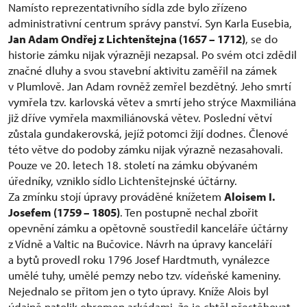
Namísto reprezentativního sídla zde bylo zřízeno
administrativní centrum správy panství. Syn Karla Eusebia,
Jan Adam Ondřej z Lichtenštejna (1657 – 1712)
, se do
historie zámku nijak výrazněji nezapsal. Po svém otci zdědil
značné dluhy a svou stavební aktivitu zaměřil na zámek
v Plumlově. Jan Adam rovněž zemřel bezdětný. Jeho smrtí
vymřela tzv. karlovská větev a smrtí jeho strýce Maxmiliána
již dříve vymřela maxmiliánovská větev. Poslední větví
zůstala gundakerovská, jejíž potomci žijí dodnes. Členové
této větve do podoby zámku nijak výrazně nezasahovali.
Pouze ve 20. letech 18. století na zámku obývaném
úředníky, vzniklo sídlo Lichtenštejnské účtárny.
Za zmínku stojí úpravy prováděné knížetem
Aloisem I.
Josefem (1759 – 1805)
. Ten postupně nechal zbořit
opevnění zámku a opětovně soustředil kanceláře účtárny
z Vídně a Valtic na Bučovice. Návrh na úpravy kanceláří
a bytů provedl roku 1796 Josef Hardtmuth, vynálezce
umělé tuhy, umělé pemzy nebo tzv. vídeňské kameniny.
Nejednalo se přitom jen o tyto úpravy. Kníže Alois byl
údajně natolik ohromen arkádami, že je chtěl přestěhovat