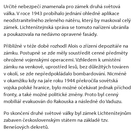
Určité nebezpečí znamenala pro zámek druhá světová
válka. V roce 1943 probíhalo jednání ohledně aplikace
neodstranitelného zeleného nátěru, který by maskoval celý
zámek. Lichtenštejnská správa se tomuto nařízení ubránila
a poukazovala na nedávno opravené fasády.
Přibližně v téže době rozhodl Alois o zřízení depozitáře na
zámku. Postupně se zde měly soustředit cenné předměty
ohrožené vojenskými operacemi. Vzhledem k umístění
zámku na venkově, uprostřed lesů, bez důležitých továren
v okolí, se zde nepředpokládalo bombardování. Nicméně
v okamžiku kdy na jaře roku 1944 překročila sovětská
vojska polské hranice, bylo možné očekávat jednak příchod
fronty, a také možné politické změny. Proto byl cenný
mobiliář evakuován do Rakouska a následně do Vaduzu.
Po skončení druhé světové války byl zámek Lichtenštejnům
zabaven československým státem na základě tzv.
Benešových dekretů.