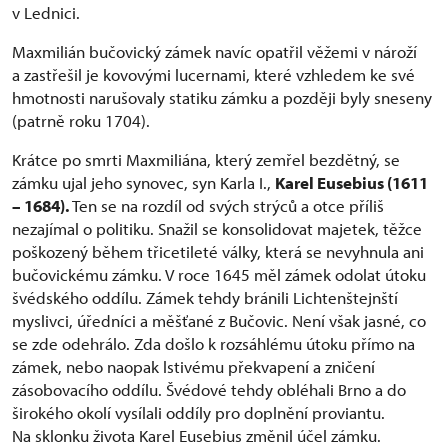
v Lednici.
Maxmilián bučovický zámek navíc opatřil věžemi v nároží
a zastřešil je kovovými lucernami, které vzhledem ke své
hmotnosti narušovaly statiku zámku a později byly sneseny
(patrně roku 1704).
Krátce po smrti Maxmiliána, který zemřel bezdětný, se
zámku ujal jeho synovec, syn Karla I.,
Karel Eusebius (1611
– 1684).
Ten se na rozdíl od svých strýců a otce příliš
nezajímal o politiku. Snažil se konsolidovat majetek, těžce
poškozený během třicetileté války, která se nevyhnula ani
bučovickému zámku. V roce 1645 měl zámek odolat útoku
švédského oddílu. Zámek tehdy bránili Lichtenštejnští
myslivci, úředníci a měšťané z Bučovic. Není však jasné, co
se zde odehrálo. Zda došlo k rozsáhlému útoku přímo na
zámek, nebo naopak lstivému překvapení a zničení
zásobovacího oddílu. Švédové tehdy obléhali Brno a do
širokého okolí vysílali oddíly pro doplnění proviantu.
Na sklonku života Karel Eusebius změnil účel zámku.