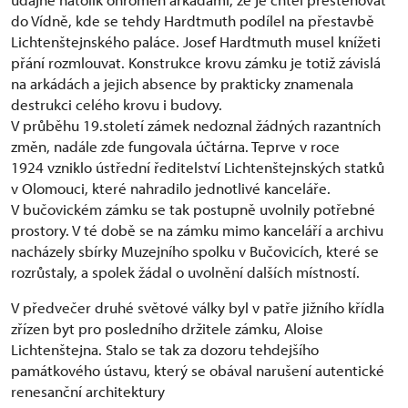
do Vídně, kde se tehdy Hardtmuth podílel na přestavbě
Lichtenštejnského paláce. Josef Hardtmuth musel knížeti
přání rozmlouvat. Konstrukce krovu zámku je totiž závislá
na arkádách a jejich absence by prakticky znamenala
destrukci celého krovu i budovy.
V průběhu 19.století zámek nedoznal žádných razantních
změn, nadále zde fungovala účtárna. Teprve v roce
1924 vzniklo ústřední ředitelství Lichtenštejnských statků
v Olomouci, které nahradilo jednotlivé kanceláře.
V bučovickém zámku se tak postupně uvolnily potřebné
prostory. V té době se na zámku mimo kanceláří a archivu
nacházely sbírky Muzejního spolku v Bučovicích, které se
rozrůstaly, a spolek žádal o uvolnění dalších místností.
V předvečer druhé světové války byl v patře jižního křídla
zřízen byt pro posledního držitele zámku, Aloise
Lichtenštejna. Stalo se tak za dozoru tehdejšího
památkového ústavu, který se obával narušení autentické
renesanční architektury