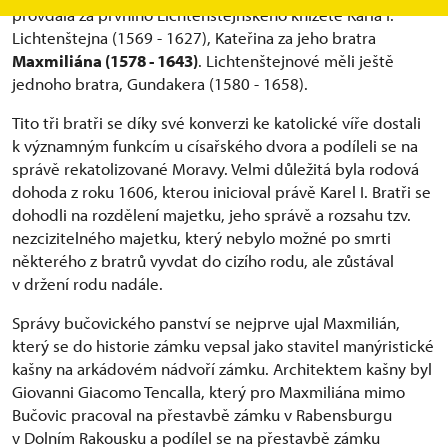
provdala za prvního Lichtenštejnského knížete Karla I.
Lichtenštejna (1569 - 1627), Kateřina za jeho bratra
Maxmiliána (1578 - 1643)
. Lichtenštejnové měli ještě
jednoho bratra, Gundakera (1580 - 1658).
Tito tři bratři se díky své konverzi ke katolické víře dostali
k významným funkcím u císařského dvora a podíleli se na
správě rekatolizované Moravy. Velmi důležitá byla rodová
dohoda z roku 1606, kterou inicioval právě Karel I. Bratři se
dohodli na rozdělení majetku, jeho správě a rozsahu tzv.
nezcizitelného majetku, který nebylo možné po smrti
některého z bratrů vyvdat do cizího rodu, ale zůstával
v držení rodu nadále.
Správy bučovického panství se nejprve ujal Maxmilián,
který se do historie zámku vepsal jako stavitel manýristické
kašny na arkádovém nádvoří zámku. Architektem kašny byl
Giovanni Giacomo Tencalla, který pro Maxmiliána mimo
Bučovic pracoval na přestavbě zámku v Rabensburgu
v Dolním Rakousku a podílel se na přestavbě zámku