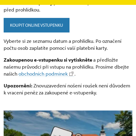
Jednotlivé vstupenky
je možné zakoupit do 48 hodin
před prohlídkou.
KOUPIT ONLINE VSTUPENKU
Vyberte si ze seznamu datum a prohlídku. Po označení
počtu osob zaplatíte pomocí vaší platební karty.
Zakoupenou e-vstupenku si vytiskněte
a předložte
našemu průvodci při vstupu na prohlídku. Prosíme dbejte
našich
obchodních podmínek
.
Upozornění:
Znovuzavedení nošení roušek není důvodem
k vracení peněz za zakoupené e-vstupenky.