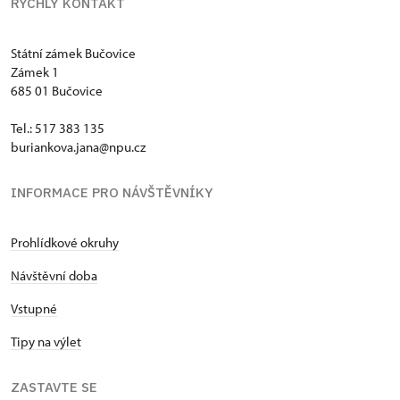
RYCHLÝ KONTAKT
Státní zámek Bučovice
Zámek 1
685 01 Bučovice
Tel.: 517 383 135
buriankova.jana@npu.cz
INFORMACE PRO NÁVŠTĚVNÍKY
Prohlídkové okruhy
Návštěvní doba
Vstupné
Tipy na výlet
ZASTAVTE SE