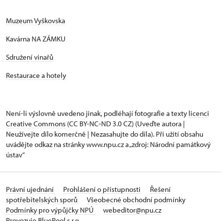
Muzeum Vyškovska
Kavárna NA ZÁMKU
Sdružení vinařů
Restaurace a hotely
Není-li výslovně uvedeno jinak, podléhají fotografie a texty
licenci
Creative Commons
(CC BY-NC-ND 3.0 CZ) (Uveďte autora |
Neužívejte dílo komerčně | Nezasahujte do díla). Při užití obsahu
uvádějte odkaz na stránky www.npu.cz a „zdroj: Národní památkový
ústav“
Právní ujednání
Prohlášení o přístupnosti
Řešení
spotřebitelských sporů
Všeobecné obchodní podmínky
Podmínky pro výpůjčky NPÚ
webeditor@npu.cz
Provozuje BluePool s.r.o.