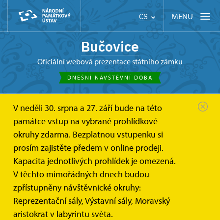
MENU
CS
Bučovice
oficiální webová prezentace státního zámku
DNEŠNÍ NÁVŠTĚVNÍ DOBA
V neděli 30. srpna a 27. září bude na této
památce vstup na vybrané prohlídkové
okruhy zdarma. Bezplatnou vstupenku si
prosím zajistěte předem v online prodeji.
Kapacita jednotlivých prohlídek je omezená.
V těchto mimořádných dnech budou
zpřístupněny návštěvnické okruhy:
Reprezentační sály, Výstavní sály, Moravský
aristokrat v labyrintu světa.