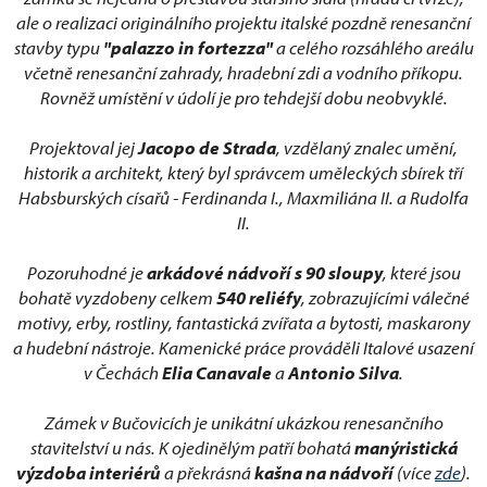
ale o realizaci originálního projektu italské pozdně renesanční
stavby typu
"palazzo in fortezza"
a celého rozsáhlého areálu
včetně renesanční zahrady, hradební zdi a vodního příkopu.
Rovněž umístění v údolí je pro tehdejší dobu neobvyklé.
Projektoval jej
Jacopo de Strada
, vzdělaný znalec umění,
historik a architekt, který byl správcem uměleckých sbírek tří
Habsburských císařů - Ferdinanda I., Maxmiliána II. a Rudolfa
II.
Pozoruhodné je
arkádové nádvoří s 90 sloupy
, které jsou
bohatě vyzdobeny celkem
540 reliéfy
, zobrazujícími válečné
motivy, erby, rostliny, fantastická zvířata a bytosti, maskarony
a hudební nástroje. Kamenické práce prováděli Italové usazení
v Čechách
Elia Canavale
a
Antonio Silva
.
Zámek v Bučovicích je unikátní ukázkou renesančního
stavitelství u nás. K ojedinělým patří bohatá
manýristická
výzdoba interiérů
a překrásná
kašna na nádvoří
(více
zde
).