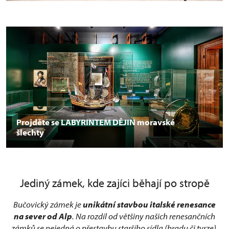
Projděte se LABYRINTEM DĚJIN moravské
šlechty
Jediný zámek, kde zajíci běhají po stropě
Bučovický zámek je
unikátní stavbou italské renesance
na sever od Alp
. Na rozdíl od většiny našich renesančních
zámků se nejedná o přestavbu staršího sídla (hradu či tvrze),